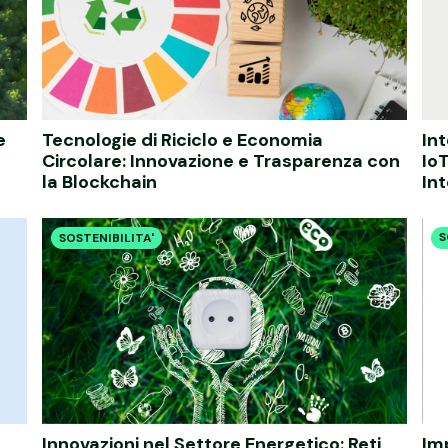
e
Tecnologie di Riciclo e Economia
Int
Circolare: Innovazione e Trasparenza con
IoT
la Blockchain
Int
S
SOSTENIBILITA'
Innovazioni nel Settore Energetico: Reti
Imp