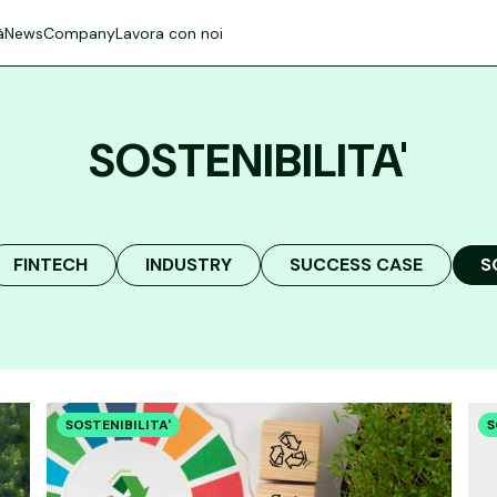
à
News
Company
Lavora con noi
SOSTENIBILITA'
FINTECH
INDUSTRY
SUCCESS CASE
S
SOSTENIBILITA'
S