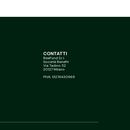
CONTATTI
BeeFund S.r.l.
Società Benefit
Via Tadino 52
20127 Milano
PIVA: 13274430969