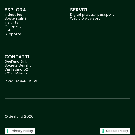
ESPLORA
SERVIZI
Industries
Digital product passport
Sostenibilità
Web 3.0 Advisory
Insights
Company
Job
Supporto
CONTATTI
BeeFund S.r.l.
Società Benefit
Via Tadino 52
20127 Milano
PIVA: 13274430969
© Beefund 2026
Privacy Policy
Cookie Policy