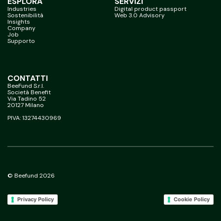
ESPLORA
SERVIZI
Industries
Digital product passport
Sostenibilità
Web 3.0 Advisory
Insights
Company
Job
Supporto
CONTATTI
BeeFund S.r.l.
Società Benefit
Via Tadino 52
20127 Milano
PIVA: 13274430969
© Beefund 2026
Privacy Policy
Cookie Policy